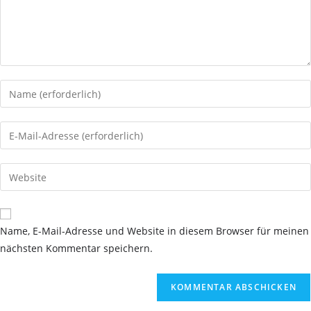
Gib
deinen
Namen
Gib
oder
deine
Benutzernamen
E-
Gib
zum
Mail-
deine
Kommentieren
Adresse
Website-
ein
zum
URL
Name, E-Mail-Adresse und Website in diesem Browser für meinen
Kommentieren
ein
nächsten Kommentar speichern.
ein
(optional)