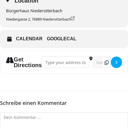
Location
Bürgerhaus Niederotterbach
Niedergasse 2, 76889 Niederotterbach
CALENDAR
GOOGLECAL
Get
Address - Frühschoppen []
Destination Addre
Directions
Schreibe einen Kommentar
Kommentieren