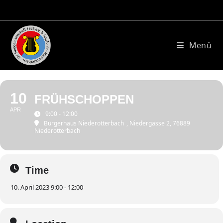
Zum
Inhalt
springen
Menü
10
FRÜHSCHOPPEN
APR
9:00 - 12:00
Bürgerhaus Niederotterbach
, Niedergasse 2, 76889
Niederotterbach
Time
10. April 2023 9:00 - 12:00