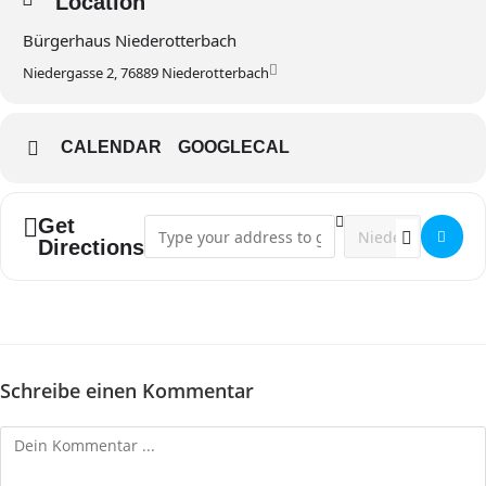
Location
Bürgerhaus Niederotterbach
Niedergasse 2, 76889 Niederotterbach
CALENDAR
GOOGLECAL
Get
Address - Frühschoppen []
Destination Addres
Directions
Schreibe einen Kommentar
Kommentieren