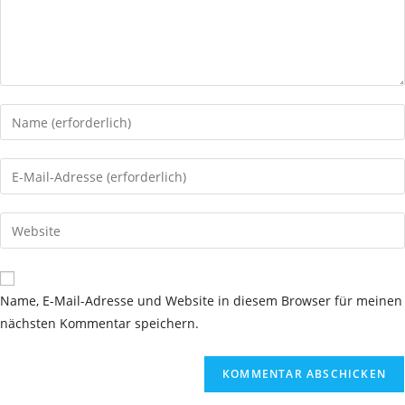
Gib
deinen
Namen
Gib
oder
deine
Benutzernamen
E-
Gib
zum
Mail-
deine
Kommentieren
Adresse
Website-
ein
zum
URL
Name, E-Mail-Adresse und Website in diesem Browser für meinen
Kommentieren
ein
nächsten Kommentar speichern.
ein
(optional)