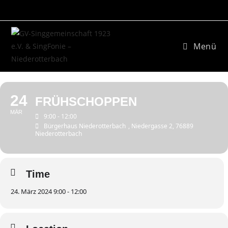
Zum
Inhalt
springen
Menü
24
FRÜHSCHOPPEN
MÄR
9:00 - 12:00
Bürgerhaus Niederotterbach
, Niedergasse 2, 76889
Niederotterbach
Time
24. März 2024 9:00 - 12:00