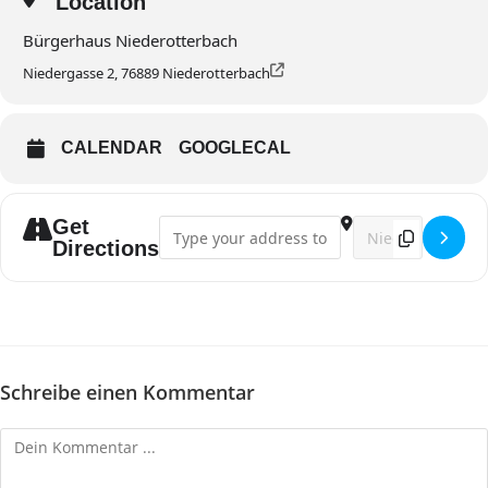
Location
Bürgerhaus Niederotterbach
Niedergasse 2, 76889 Niederotterbach
CALENDAR
GOOGLECAL
Get
Address - Frühschoppen []
Destination Addre
Directions
Schreibe einen Kommentar
Kommentieren