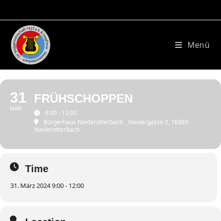
Zum
Inhalt
springen
Menü
31
FRÜHSCHOPPEN
MÄR
9:00 - 12:00
Bürgerhaus Niederotterbach
, Niedergasse 2, 76889
Niederotterbach
Time
31. März 2024 9:00 - 12:00