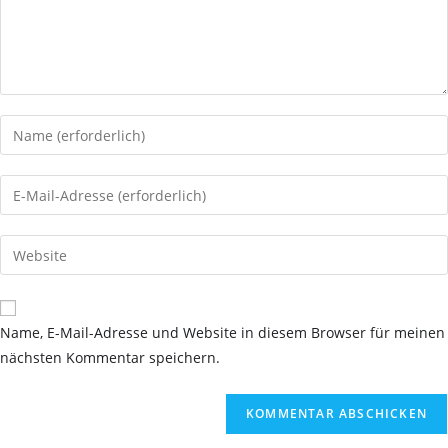
Gib
deinen
Namen
Gib
oder
deine
Benutzernamen
E-
Gib
zum
Mail-
deine
Kommentieren
Adresse
Website-
ein
zum
URL
Name, E-Mail-Adresse und Website in diesem Browser für meinen
Kommentieren
ein
nächsten Kommentar speichern.
ein
(optional)