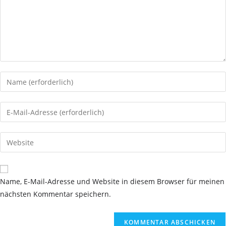
Gib
deinen
Namen
Gib
oder
deine
Benutzernamen
E-
Gib
zum
Mail-
deine
Kommentieren
Adresse
Website-
ein
zum
URL
Name, E-Mail-Adresse und Website in diesem Browser für meinen
Kommentieren
ein
nächsten Kommentar speichern.
ein
(optional)