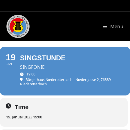
Zum
Inhalt
springen
Menü
19
SINGSTUNDE
JAN
SINGFONIE
19:00
Bürgerhaus Niederotterbach
, Niedergasse 2, 76889
Niederotterbach
Time
19. Januar 2023 19:00