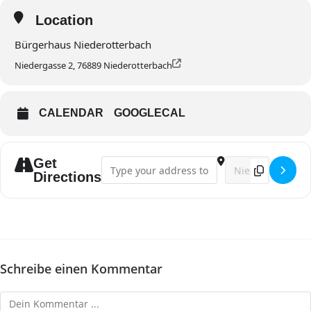
Location
Bürgerhaus Niederotterbach
Niedergasse 2, 76889 Niederotterbach
CALENDAR
GOOGLECAL
Get
Address - Singstunde []
Destination Addres
Directions
Schreibe einen Kommentar
Kommentieren