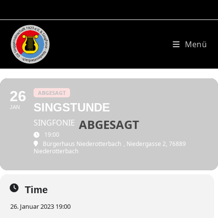
Zum
Inhalt
springen
Menü
26
ABGESAGT
SINGSTUNDE
JAN
SINGFONIE
19:00
Bürgerhaus Niederotterbach
, Niedergasse 2, 76889
Niederotterbach
Time
26. Januar 2023 19:00