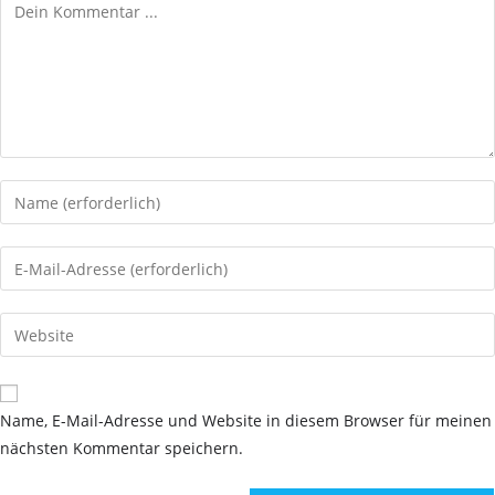
Kommentieren
Gib
deinen
Namen
Gib
oder
deine
Benutzernamen
E-
Gib
zum
Mail-
deine
Kommentieren
Adresse
Website-
ein
zum
URL
Name, E-Mail-Adresse und Website in diesem Browser für meinen
Kommentieren
ein
nächsten Kommentar speichern.
ein
(optional)