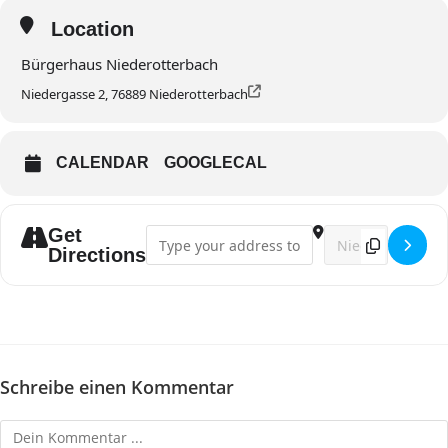
Location
Bürgerhaus Niederotterbach
Niedergasse 2, 76889 Niederotterbach
CALENDAR
GOOGLECAL
Get
Address - Singstunde []
Destination Addres
Directions
Schreibe einen Kommentar
Kommentieren