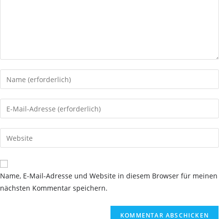
Gib
deinen
Namen
Gib
oder
deine
Benutzernamen
E-
Gib
zum
Mail-
deine
Kommentieren
Adresse
Website-
ein
zum
URL
Name, E-Mail-Adresse und Website in diesem Browser für meinen
Kommentieren
ein
nächsten Kommentar speichern.
ein
(optional)