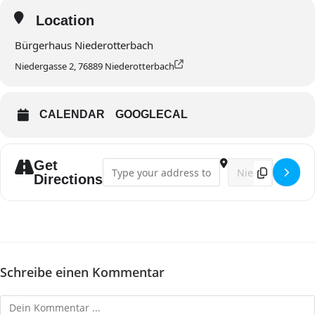
Location
Bürgerhaus Niederotterbach
Niedergasse 2, 76889 Niederotterbach
CALENDAR
GOOGLECAL
Get
Address - Singstunde []
Destination Addres
Directions
Schreibe einen Kommentar
Kommentieren