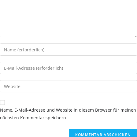
Gib
deinen
Namen
Gib
oder
deine
Benutzernamen
E-
Gib
zum
Mail-
deine
Kommentieren
Adresse
Website-
ein
zum
URL
Name, E-Mail-Adresse und Website in diesem Browser für meinen
Kommentieren
ein
nächsten Kommentar speichern.
ein
(optional)