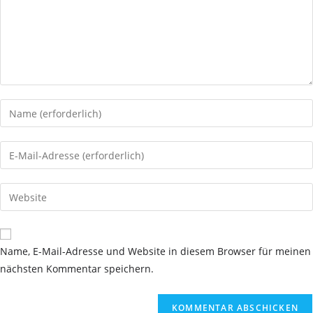
Gib
deinen
Namen
Gib
oder
deine
Benutzernamen
E-
Gib
zum
Mail-
deine
Kommentieren
Adresse
Website-
ein
zum
URL
Name, E-Mail-Adresse und Website in diesem Browser für meinen
Kommentieren
ein
nächsten Kommentar speichern.
ein
(optional)