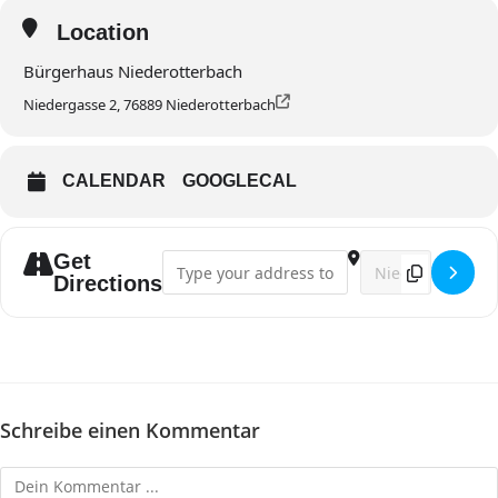
Location
Bürgerhaus Niederotterbach
Niedergasse 2, 76889 Niederotterbach
CALENDAR
GOOGLECAL
Get
Address - Singstunde []
Destination Addres
Directions
Schreibe einen Kommentar
Kommentieren