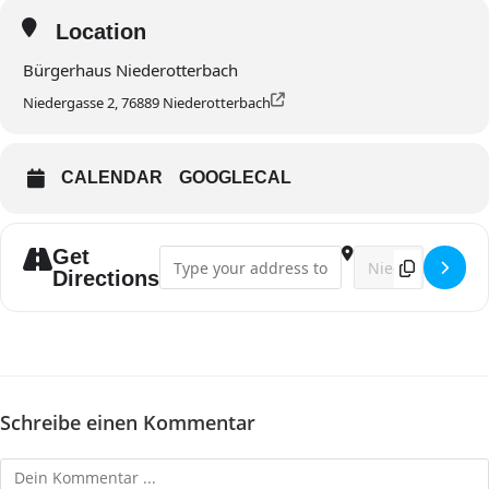
Location
Bürgerhaus Niederotterbach
Niedergasse 2, 76889 Niederotterbach
CALENDAR
GOOGLECAL
Get
Address - Singstunde []
Destination Addres
Directions
Schreibe einen Kommentar
Kommentieren