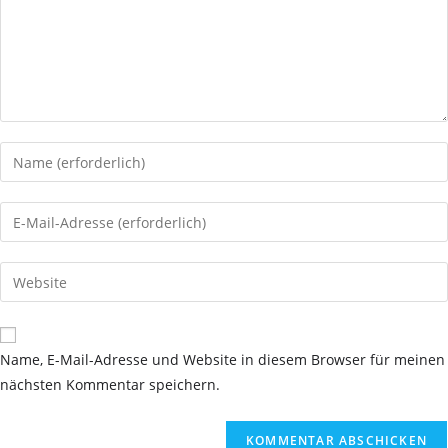
Gib
deinen
Namen
Gib
oder
deine
Benutzernamen
E-
Gib
zum
Mail-
deine
Kommentieren
Adresse
Website-
ein
zum
URL
Name, E-Mail-Adresse und Website in diesem Browser für meinen
Kommentieren
ein
nächsten Kommentar speichern.
ein
(optional)