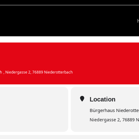
h
, Niedergasse 2, 76889 Niederotterbach
Location
Bürgerhaus Niederott
Niedergasse 2, 76889 N