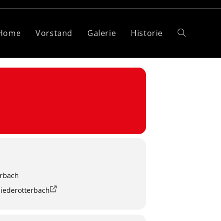
Home
Vorstand
Galerie
Historie
Website-
Suche
umschalten
erbach
iederotterbach